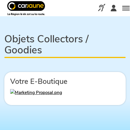
Car
jaune
Appelez-nous via
Me
Objets Collectors /
Goodies
Votre E-Boutique