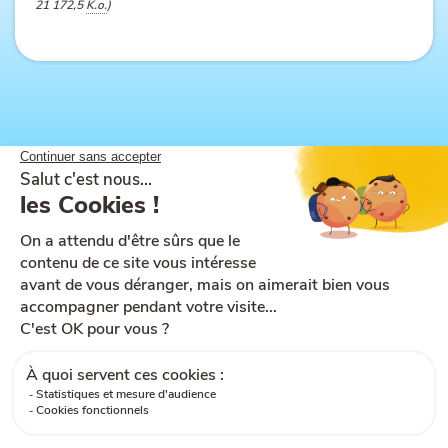
21 172,5
K.o.
)
Plan du site
Aide et accessibilité
CGU
Mentions légales
CGV
Cookies
RGPD
Contactez-nous